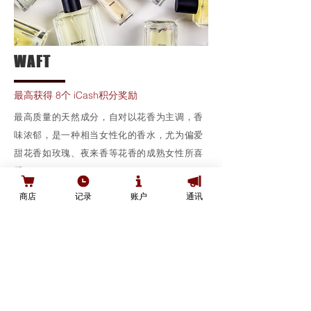
WAFT
最高获得 8个 iCash积分奖励
最高质量的天然成分，自对以花香为主调，香
味浓郁，是一种相当女性化的香水，尤为偏爱
甜花香如玫瑰、夜来香等花香的成熟女性所喜
爱。
备注：请通过以下专属链接购买
商店
记录
账户
通讯
通过访问我们的网站和/或从我们这里购买东西, 并
同意受服务条款和条件
的约束。
购买