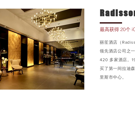
Radisso
最高获得 20
个 i
丽笙酒店（Radis
领先酒店公司之一
420 多家酒店。
买了第一间拉迪森
里斯市中心。
详情