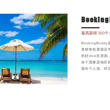
Bookin
最高获得 300
个 
BookingBudd
责销售机票酒店
的好deal在里面。
余个国家及地区的
面向个人游、经
详情