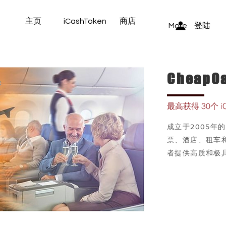
主页
iCashToken
商店
登陆
More
CheapOa
最高获得 30
个 i
成立于2005年的
票、酒店、租车
者提供高质和极
详情