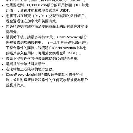
您需要達到100,000 iCash積分的可用餘額（100加元
起價），然後才能兌換現金返還和USDT。
您將可以在貝寶（PayPal）兌現到關聯的銀行帳戶。
現金返還僅在加拿大和美國有效。
您必須遵循步驟並滿足要約頁面上的所有條件才能獲
得積分。
購買帖子後，請最多等待30天，iCashRewards積分
將被發佈到您的錢包中。 （一旦零售商確認您已進行
了符合條件的購買，我們將在iCashRewards中為您
的帳戶存入信用額，可用於兌換現金和USDT）。
優惠不能與任何其他優惠或促銷代碼結合使用。
購買禮品卡無法賺取積分。
在法律禁止或限制的地方無效。
iCashRewards保留隨時修改這些條款和條件的權
利，並且對這些條款和條件的任何更改都被視為用戶
並受其約束。