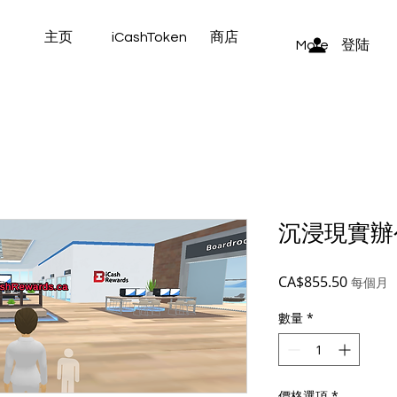
主页
iCashToken
商店
登陆
More
沉浸現實辦
價
CA$855.50
每個月
格
數量
*
價格選項
*