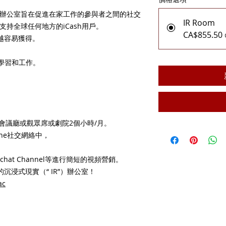
”）辦公室
旨在促進在家工作的參與者之間的社交
IR Room
支持全球任何地方的iCash用戶。
CA$855.50
越容易獲得。
學習和工作。
會議廳或觀眾席或劇院2個小時/月。
One社交網絡中，
Wechat Channel等進行簡短的視頻營銷。
的沉浸式現實（“ IR”）辦公室！
ac