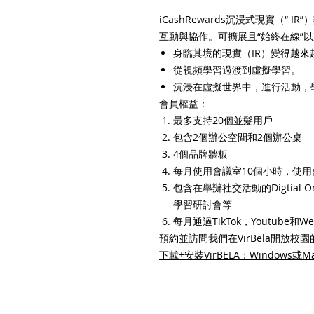
iCashRewards沉浸式現實（“ IR
互動與協作。可擴展且“始終在線”以
身臨其境的現實（IR）變得越來
從視頻學習過渡到虛擬學習。
沉浸在虛擬世界中，進行活動，
會員權益：
最多支持20個並髮用戶
包含2個辦公空間和2個辦公桌
4個品牌牆板
每月使用會議室10個小時，使用
包含在舉辦社交活動的Digtial 
學習研討會等
每月通過TikTok，Youtube和
預約並訪問我們在VirBela開放校園
下載+安裝VirBELA：Windows或M