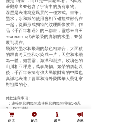
僅是“繪畫”，而且是一個能量場，它圍繞
著觀察者並包含了宇宙中的所有事物。
潑墨是表達寫意風景的一種方式。畫筆，
墨水，水和紙的使用會相互碰撞並融合在
一起，從而形成獨特的紋理圖像效果。作
品《千百年相遇》的三聯畫，靈感來自王
represents代表繁榮的唐朝的水墨，並發
展到現在。
飛濺的墨水和飛濺的顏色相結合，大面積
的群青將天空和水染成一片，天空和水融
為一體，如雲霧，海洋和潮汐。玫瑰色的
山川相互呼應，萬事萬物。繁榮的唐朝以
後，千百年來擁有強大民族財富的中國也
真誠地表達了曹軍和海外愛國華人藝術家
對祖國的心。
付款注意事項：
1：連接到您的錢包或使用您的錢包掃描QR碼。
2：USDT地址：
0x539db6158e07cd89Fc0295F28644c9A9578c9
2de
商店
记录
账户
通讯