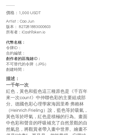
價格：1,000 USDT
Artist：Cao Jun
版本：
827281883000603
所有者：iCashToken.io
代幣名稱：
令牌ID：
合約編號：
創作者的區塊鏈ID：
不可替代的令牌（JPG）
創建時間：
描述：
一千年一次
紅色，黃色和藍色這三種原色是《千百年
來一次count》中仲聯色彩的主要組成部
分。德國色彩心理學家海因里希·弗賴林
（Heinrich Frieling）說，藍色等於吸氣，
黃色等於呼氣，紅色是積極的行為。畫面
中色彩和聲音的呼吸補充了自然景觀的自
然氣息，將觀賞者帶入畫中世界。繪畫不