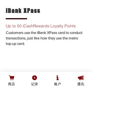
iBank XPass
Up to 50 iCashRewards Loyalty Points
Customers use the iBank XPass card to conduct
transactions, just like how they use the metro
top-up card.
SHOP
商店
记录
账户
通讯