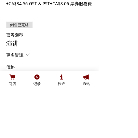
+CA$34.56 GST & PST
+CA$8.06 票券服務費
銷售已完結
票券類型
演讲
更多資訊
價格
CA$388.00
+CA$46.56 GST &
+CA$10.86 票券服務
商店
记录
账户
通讯
PST
費
銷售已完結
票券類型
銀牌贊助商