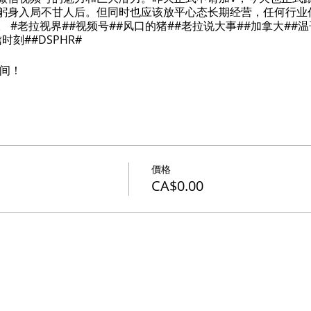
躬身入局不甘人后。但同时也应该放平心态长期经营，任何行业
 #老拉视界##视频号##风口的猪##老拉说大事##加拿大##温
刻##DSPHR#
频间！
價格
CA$0.00