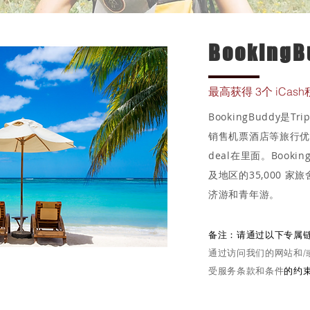
BookingB
最高获得 3个 iCas
BookingBuddy是T
销售机票酒店等旅行
deal在里面。Booki
及地区的35,000 
济游和青年游。
备注：请通过以下专属
通过访问我们的网站和/
受服务条款和条件
的约
详情