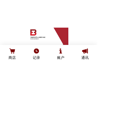
购买
商店
记录
账户
通讯
iBOFi XPass
價
C$135.00
格