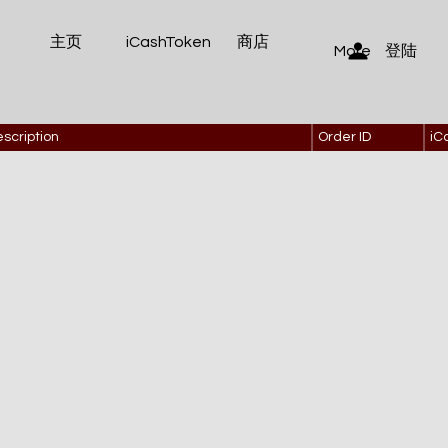
主页
iCashToken
商店
登陆
More
scription
Order ID
iC