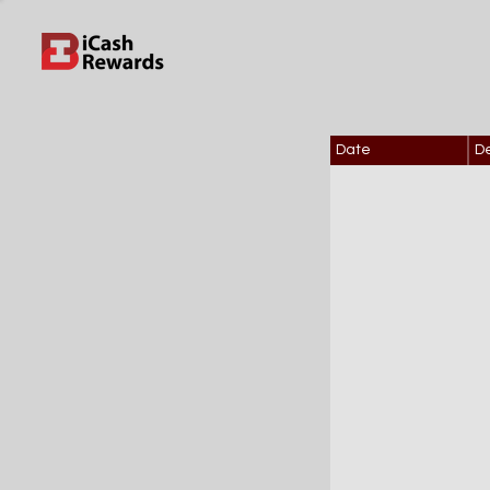
Date
De